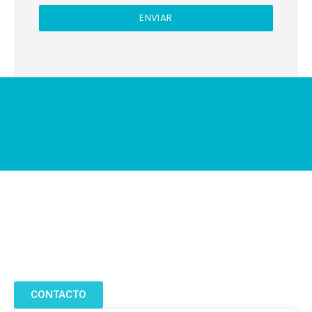
ENVIAR
Te invitamos a ponerte en contacto para una consulta
gratuita. Estaremos encantados de responder a todas
tus preguntas.
CONTACTO