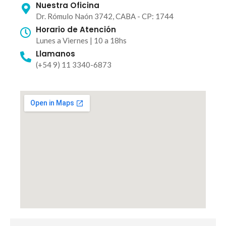
Nuestra Oficina
Dr. Rómulo Naón 3742, CABA - CP: 1744
MICROCEMENTO PARA PAREDES
NOTICIAS
VINILICOS
Horario de Atención
PREGUNTAS FRECUENTES
INDRA INOX
Lunes a Viernes | 10 a 18hs
NOSOTROS
Llamanos
TEXTURADOS
(+54 9) 11 3340-6873
CONTACTO
PEDRAFLEX
OXIDOS